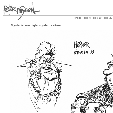
Forside -
side 5 -
side 10 -
side 29
Mysteriet om digtermjøden, skitser