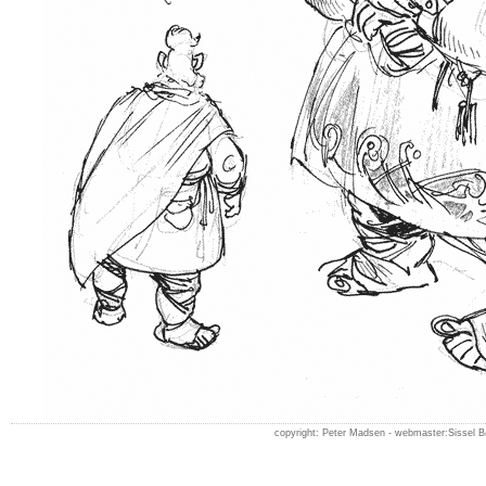
copyright: Peter Madsen -
webmaster:Sissel 