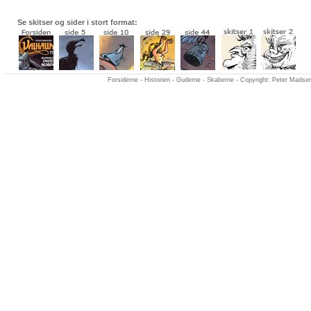
Se skitser og sider i stort format:
Forsiderne -
Historien -
Guderne -
Skaberne
- Copyright: Peter Madse